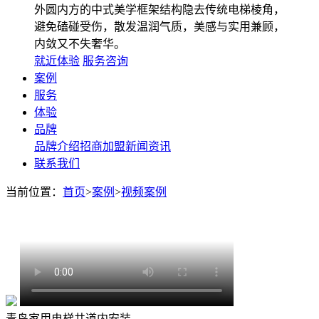
外圆内方的中式美学框架结构隐去传统电梯棱角，
避免磕碰受伤，散发温润气质，美感与实用兼顾，
内敛又不失奢华。
就近体验
服务咨询
案例
服务
体验
品牌
品牌介绍
招商加盟
新闻资讯
联系我们
当前位置：
首页
>
案例
>
视频案例
青岛家用电梯井道内安装