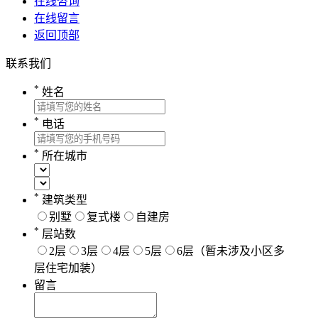
在线咨询
在线留言
返回顶部
联系我们
*
姓名
*
电话
*
所在城市
*
建筑类型
别墅
复式楼
自建房
*
层站数
2层
3层
4层
5层
6层（暂未涉及小区多
层住宅加装）
留言