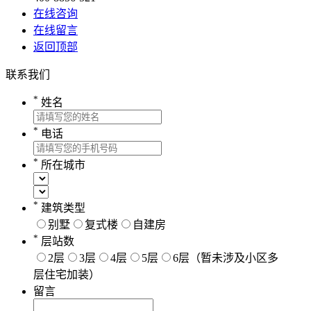
在线咨询
在线留言
返回顶部
联系我们
*
姓名
*
电话
*
所在城市
*
建筑类型
别墅
复式楼
自建房
*
层站数
2层
3层
4层
5层
6层（暂未涉及小区多
层住宅加装）
留言