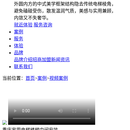
外圆内方的中式美学框架结构隐去传统电梯棱角，
避免磕碰受伤，散发温润气质，美感与实用兼顾，
内敛又不失奢华。
就近体验
服务咨询
案例
服务
体验
品牌
品牌介绍
招商加盟
新闻资讯
联系我们
当前位置：
首页
>
案例
>
视频案例
重庆家用电梯楼梯中间安装