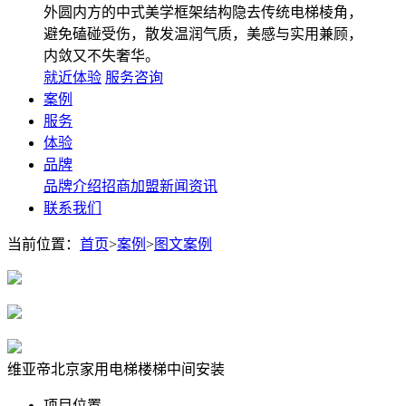
外圆内方的中式美学框架结构隐去传统电梯棱角，
避免磕碰受伤，散发温润气质，美感与实用兼顾，
内敛又不失奢华。
就近体验
服务咨询
案例
服务
体验
品牌
品牌介绍
招商加盟
新闻资讯
联系我们
当前位置：
首页
>
案例
>
图文案例
维亚帝北京家用电梯楼梯中间安装
项目位置