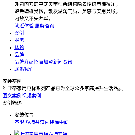
外圆内方的中式美学框架结构隐去传统电梯棱角，
避免磕碰受伤，散发温润气质，美感与实用兼顾，
内敛又不失奢华。
就近体验
服务咨询
案例
服务
体验
品牌
品牌介绍
招商加盟
新闻资讯
联系我们
安装案例
维亚帝家用电梯系列产品已为全球众多家庭提升生活品质
图文案例
视频案例
案例筛选
安装位置
不限
靠墙
井道内
楼梯中间