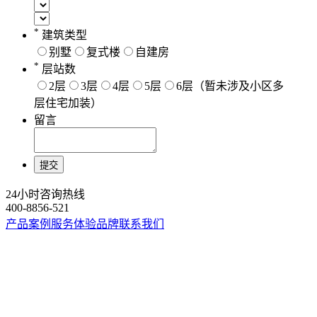
*
建筑类型
别墅
复式楼
自建房
*
层站数
2层
3层
4层
5层
6层（暂未涉及小区多
层住宅加装）
留言
提交
24小时咨询热线
400-8856-521
产品
案例
服务
体验
品牌
联系我们
Copyright © 2024 龙闯智能科技（浙江）有限公司 All
Rights Reserved
浙ICP备2023024500号-1