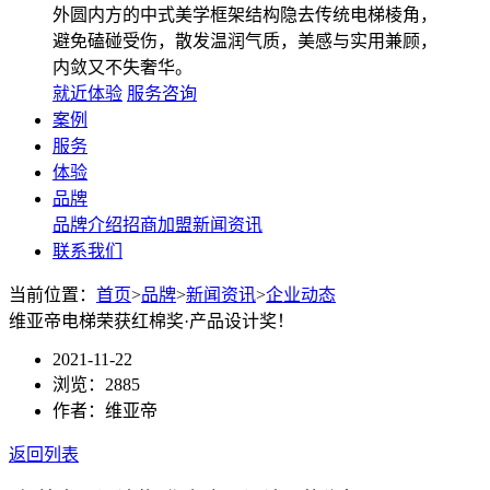
外圆内方的中式美学框架结构隐去传统电梯棱角，
避免磕碰受伤，散发温润气质，美感与实用兼顾，
内敛又不失奢华。
就近体验
服务咨询
案例
服务
体验
品牌
品牌介绍
招商加盟
新闻资讯
联系我们
当前位置：
首页
>
品牌
>
新闻资讯
>
企业动态
维亚帝电梯荣获红棉奖·产品设计奖！
2021-11-22
浏览：2885
作者：维亚帝
返回列表