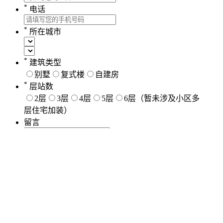
*
电话
*
所在城市
*
建筑类型
别墅
复式楼
自建房
*
层站数
2层
3层
4层
5层
6层（暂未涉及小区多
层住宅加装）
留言
提交
24小时咨询热线
400-8856-521
产品
案例
服务
体验
品牌
联系我们
Copyright © 2024 龙闯智能科技（浙江）有限公司 All